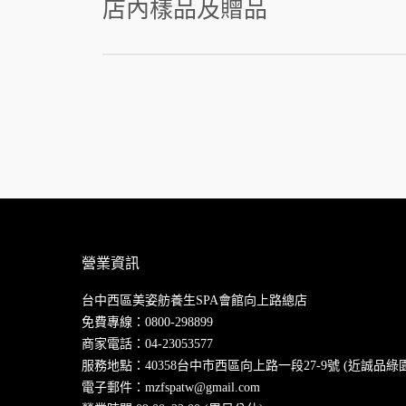
店內樣品及贈品
營業資訊
台中西區美姿舫養生SPA會館向上路總店
免費專線：
0800-298899
商家電話：
04-23053577
服務地點：40358台中市西區向上路一段27-9號 (近誠品綠
電子郵件：
mzfspatw@gmail.com