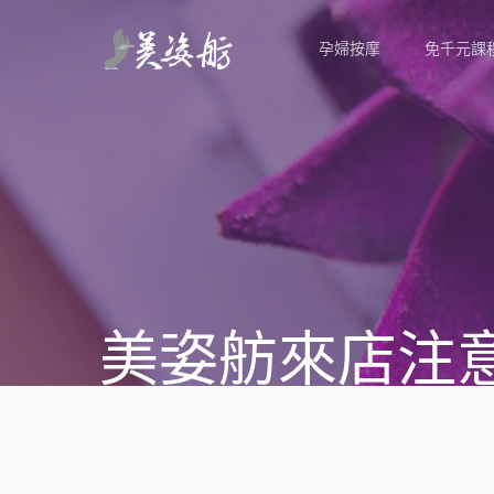
孕婦按摩
免千元課
美姿舫來店注