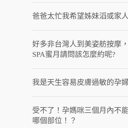
爸爸太忙我希望姊妹滔或家人
好多非台灣人到美姿舫按摩
SPA蜜月請問該怎麼約呢?
我是天生容易皮膚過敏的孕婦，
受不了！孕媽咪三個月內不
哪個部位！？