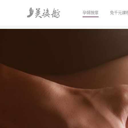
孕婦按摩
免千元課