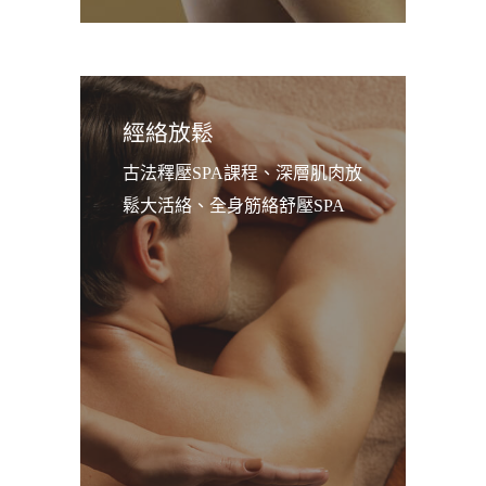
經絡放鬆
古法釋壓SPA課程、深層肌肉放
鬆大活絡、全身筋絡舒壓SPA