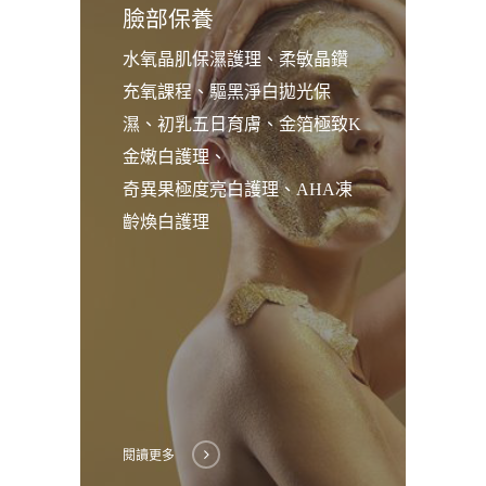
臉部保養
水氧晶肌保濕護理、柔敏晶鑽
充氧課程、驅黑淨白拋光保
濕、初乳五日育膚、金箔極致K
金嫩白護理、
奇異果極度亮白護理、AHA凍
齡煥白護理
閱讀更多