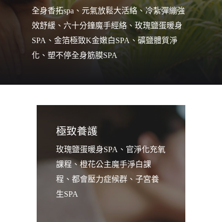
全身香拓spa、元氣放鬆大活絡、冷紮彈繃強
效舒緩、六十分鐘魔手經絡、玫瑰鹽蛋暖身
SPA、金箔極致K金嫩白SPA、礦鹽體質淨
化、塑不停全身筋膜SPA
極致養護
玫瑰鹽蛋暖身SPA、官淨化充氧
課程、橙花公主魔手淨白課
程、都會壓力症候群、子宮養
生SPA