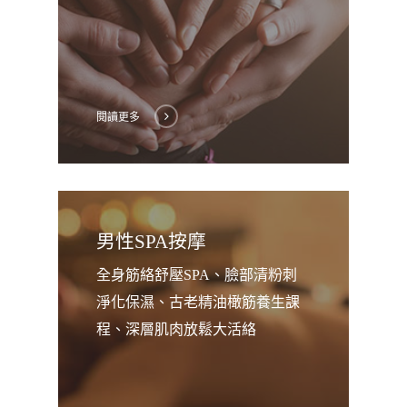
閱讀更多
男性SPA按摩
全身筋絡舒壓SPA、臉部清粉刺
淨化保濕、古老精油橄筋養生課
程、深層肌肉放鬆大活絡