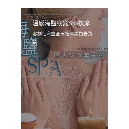
溫感海鹽窈窕Spa按摩
客制化海鹽全背按摩美白去角
質️