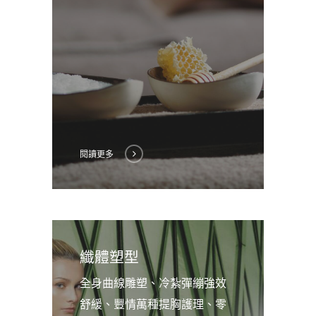
閱讀更多
纖體塑型
全身曲線雕塑、冷紮彈繃強效
舒緩、豐情萬種提胸護理、零