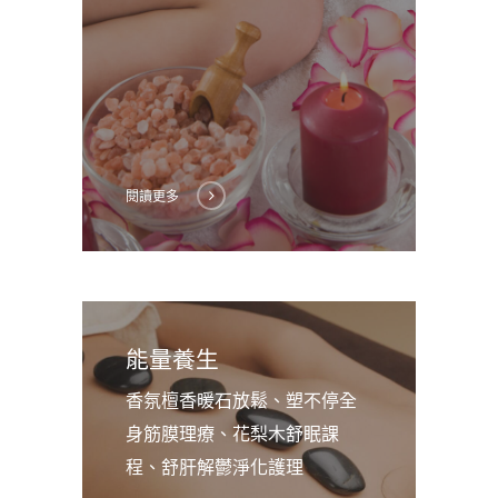
閱讀更多
能量養生
香氛檀香暖石放鬆、塑不停全
身筋膜理療、花梨木舒眠課
程、舒肝解鬱淨化護理