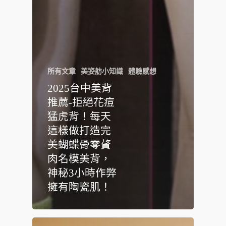
所有文章
美姿舫小知識
體驗感想
2025台中美背
推薦-拒絕花痘
猛虎背！每天
這樣做打造完
美蝴蝶骨零贅
肉名模美背，
神秘3小時作弊
擁有陶瓷肌！