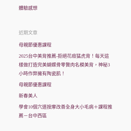
體驗感想
近期文章
母親節優惠課程
2025台中美背推薦-拒絕花痘猛虎背！每天這
樣做打造完美蝴蝶骨零贅肉名模美背，神秘3
小時作弊擁有陶瓷肌！
母親節優惠課程
新春美人
學會10個穴道按摩改善全身大小毛病＋課程推
薦－台中西區