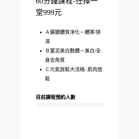
60分鐘課程-任擇一
堂999元
Ａ礦鹽體質淨化－體寒/排
濕
Ｂ薑泥美白敷體－美白/全
身去角質
Ｃ元氣放鬆大活絡- 肌肉放
鬆
目前課程預約人數