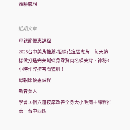
體驗感想
近期文章
母親節優惠課程
2025台中美背推薦-拒絕花痘猛虎背！每天這
樣做打造完美蝴蝶骨零贅肉名模美背，神秘3
小時作弊擁有陶瓷肌！
母親節優惠課程
新春美人
學會10個穴道按摩改善全身大小毛病＋課程推
薦－台中西區