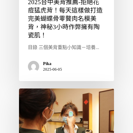
2025台中美背推薦-拒絕花
痘猛虎背！每天這樣做打造
完美蝴蝶骨零贅肉名模美
背，神秘3小時作弊擁有陶
瓷肌！
目錄 三個美背重點小知識－培養...
Pika
2025-06-05