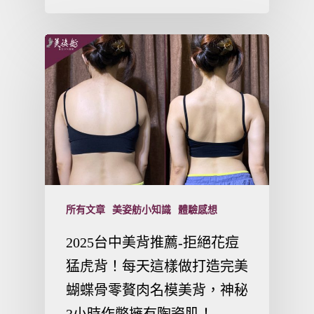
所有文章
美姿舫小知識
體驗感想
2025台中美背推薦-拒絕花痘
猛虎背！每天這樣做打造完美
蝴蝶骨零贅肉名模美背，神秘