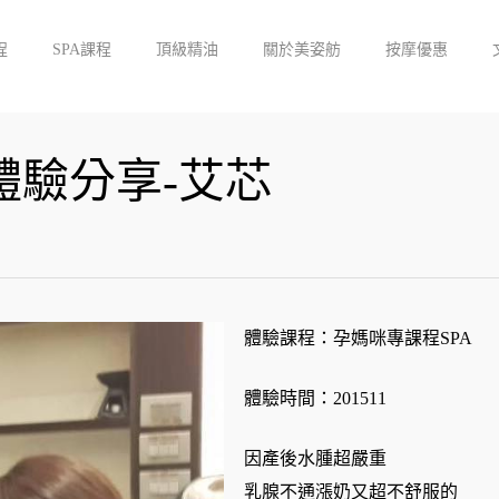
程
SPA課程
頂級精油
關於美姿舫
按摩優惠
體驗分享-艾芯
體驗課程：孕媽咪專課程SPA
體驗時間：201511
因產後水腫超嚴重
乳腺不通漲奶又超不舒服的