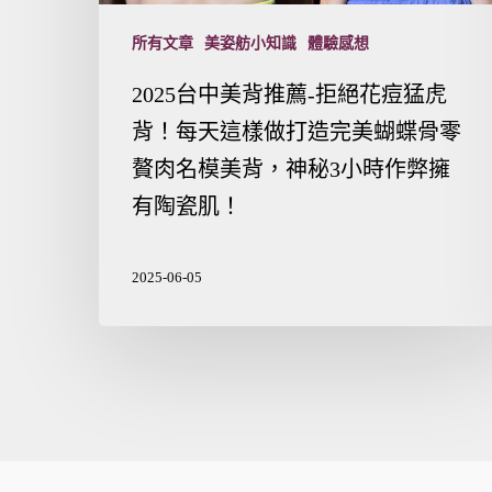
所有文章
美姿舫小知識
體驗感想
2025台中美背推薦-拒絕花痘猛虎
背！每天這樣做打造完美蝴蝶骨零
贅肉名模美背，神秘3小時作弊擁
有陶瓷肌！
2025-06-05