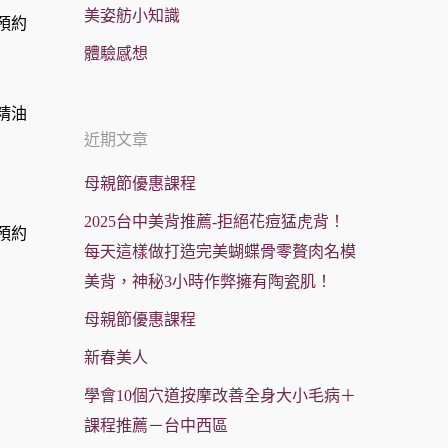
美姿舫小知識
預約
體驗感想
精油
近期文章
母親節優惠課程
2025台中美背推薦-拒絕花痘猛虎背！
預約
每天這樣做打造完美蝴蝶骨零贅肉名模
美背，神秘3小時作弊擁有陶瓷肌！
母親節優惠課程
新春美人
學會10個穴道按摩改善全身大小毛病＋
課程推薦－台中西區