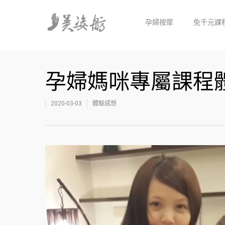
孕婦按摩
免千元課
孕婦媽咪專屬課程
2020-03-03
體驗感想