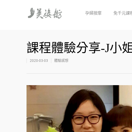
孕婦按摩
免千元課
課程體驗分享-J小
2020-03-03
體驗感想