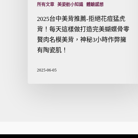
所有文章
美姿舫小知識
體驗感想
2025台中美背推薦-拒絕花痘猛虎
背！每天這樣做打造完美蝴蝶骨零
贅肉名模美背，神秘3小時作弊擁
有陶瓷肌！
2025-06-05