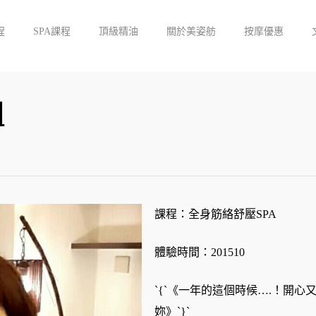
程
SPA課程
頂級精油
關於美姿舫
按摩優惠
姐
課程：全身筋絡舒壓SPA
體驗時間：201510
`{`《一年的這個時候….！開心
妳》`}`