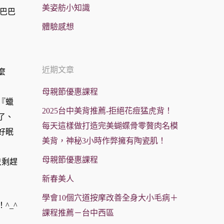
美姿舫小知識
巴巴
體驗感想
近期文章
麼
母親節優惠課程
『蠟
2025台中美背推薦-拒絕花痘猛虎背！
了、
每天這樣做打造完美蝴蝶骨零贅肉名模
好眠
美背，神秘3小時作弊擁有陶瓷肌！
母親節優惠課程
只剩趕
新春美人
學會10個穴道按摩改善全身大小毛病＋
^_^
課程推薦－台中西區