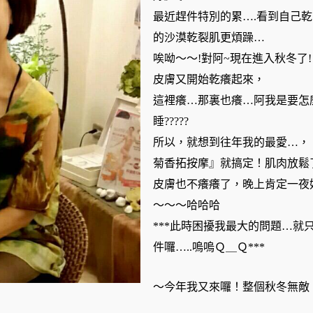
最近趕件特別的累….看到自己乾
的沙漠乾裂肌更煩躁…
唉呦～～!對阿~現在進入秋冬了!
皮膚又開始乾癢起來，
這裡癢…那裏也癢…阿我是要怎
睡?????
所以，就想到往年我的最愛…，
菊香拓按摩』就搞定！肌肉放鬆
皮膚也不癢癢了，晚上肯定一夜
～～～哈哈哈
***此時困擾我最大的問題…就
件囉…..嗚嗚Ｑ＿Ｑ***
～今年我又來囉！整個秋冬無敵！