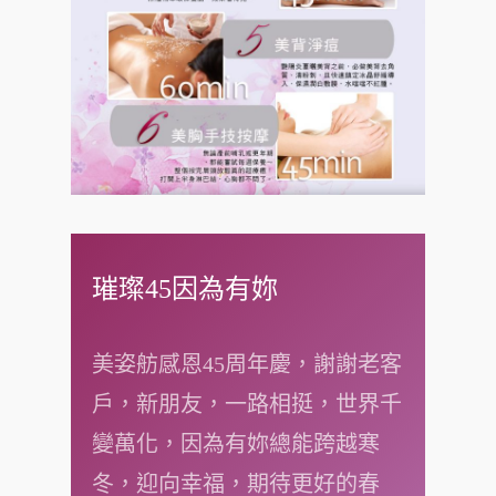
璀璨45因為有妳
美姿舫感恩45周年慶，謝謝老客
戶，新朋友，一路相挺，世界千
變萬化，因為有妳總能跨越寒
冬，迎向幸福，期待更好的春