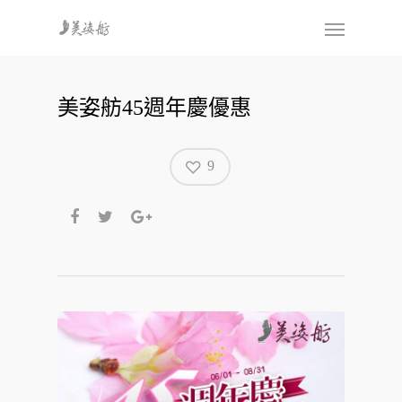
美姿舫45週年慶優惠
9