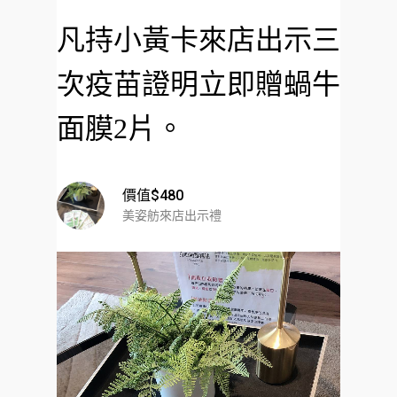
凡持小黃卡來店出示三
次疫苗證明立即贈蝸牛
面膜2片。
價值$480
美姿舫來店出示禮