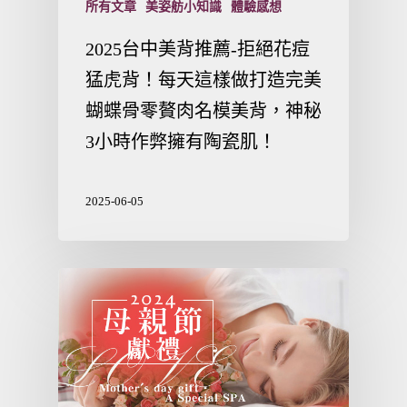
所有文章
美姿舫小知識
體驗感想
2025台中美背推薦-拒絕花痘
猛虎背！每天這樣做打造完美
蝴蝶骨零贅肉名模美背，神秘
3小時作弊擁有陶瓷肌！
2025-06-05